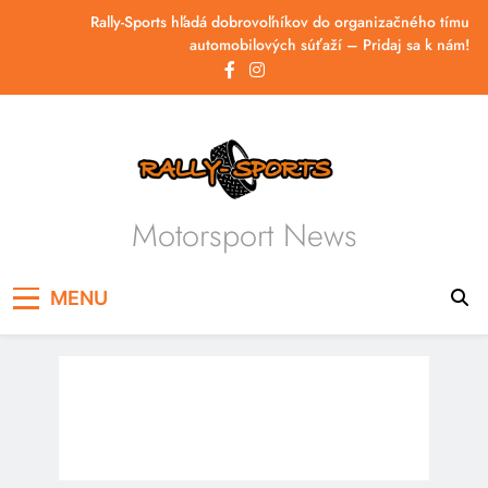
Skip
Rally-Sports hľadá dobrovoľníkov do organizačného tímu
to
automobilových súťaží – Pridaj sa k nám!
content
Motorsport News
MENU