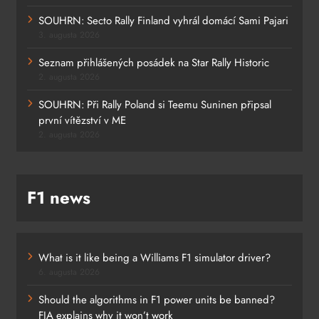
SOUHRN: Secto Rally Finland vyhrál domácí Sami Pajari
3. augusta 2026
Seznam přihlášených posádek na Star Rally Historic
2. augusta 2026
SOUHRN: Při Rally Poland si Teemu Suninen připsal
první vítězství v ME
2. augusta 2026
F1 news
What is it like being a Williams F1 simulator driver?
6. augusta 2026
Should the algorithms in F1 power units be banned?
FIA explains why it won’t work