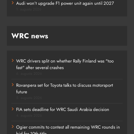
Audi won’t upgrade F1 power unit again until 2027
1. augusta 2026
WRC news
WRC drivers split on whether Rally Finland was "too
fast" after several crashes
6. augusta 2026
Rovanpera set for Toyota talks to discuss motorsport
future
5. augusta 2026
FIA sets deadline for WRC Saudi Arabia decision
4. augusta 2026
Ogier commits to contest all remaining WRC rounds in
bid for 10th title