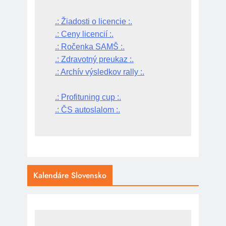
.: Žiadosti o licencie :.
.: Ceny licencií :.
.: Ročenka SAMŠ :.
.: Zdravotný preukaz :.
.: Archív výsledkov rally :.
.: Profituning cup :.
.: ČS autoslalom :.
Kalendáre Slovensko