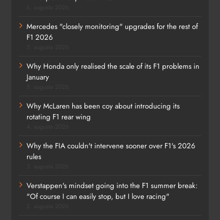
6. augusta 2026
Mercedes "closely monitoring" upgrades for the rest of
F1 2026
5. augusta 2026
Why Honda only realised the scale of its F1 problems in
January
5. augusta 2026
Why McLaren has been coy about introducing its
rotating F1 rear wing
4. augusta 2026
Why the FIA couldn't intervene sooner over F1's 2026
rules
3. augusta 2026
Verstappen's mindset going into the F1 summer break:
"Of course I can easily stop, but I love racing"
2. augusta 2026