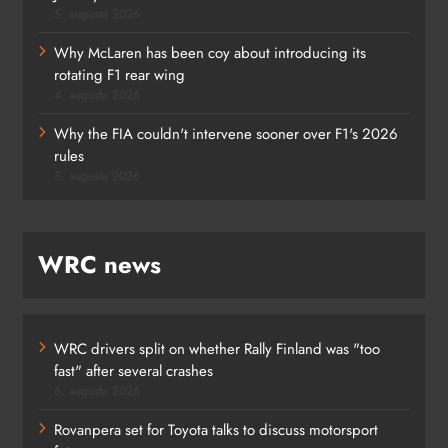
5. augusta 2026
Why McLaren has been coy about introducing its
rotating F1 rear wing
4. augusta 2026
Why the FIA couldn't intervene sooner over F1's 2026
rules
3. augusta 2026
WRC news
WRC drivers split on whether Rally Finland was "too
fast" after several crashes
6. augusta 2026
Rovanpera set for Toyota talks to discuss motorsport