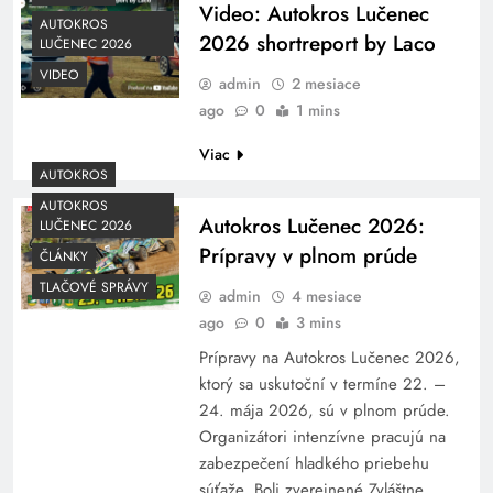
Video: Autokros Lučenec
AUTOKROS
2026 shortreport by Laco
LUČENEC 2026
VIDEO
admin
2 mesiace
ago
0
1 mins
Viac
AUTOKROS
AUTOKROS
Autokros Lučenec 2026:
LUČENEC 2026
Prípravy v plnom prúde
ČLÁNKY
TLAČOVÉ SPRÁVY
admin
4 mesiace
ago
0
3 mins
Prípravy na Autokros Lučenec 2026,
ktorý sa uskutoční v termíne 22. –
24. mája 2026, sú v plnom prúde.
Organizátori intenzívne pracujú na
zabezpečení hladkého priebehu
súťaže. Boli zverejnené Zvláštne