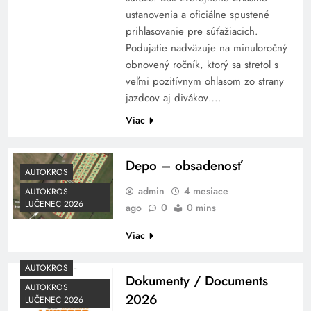
ustanovenia a oficiálne spustené
prihlasovanie pre súťažiacich.
Podujatie nadväzuje na minuloročný
obnovený ročník, ktorý sa stretol s
veľmi pozitívnym ohlasom zo strany
jazdcov aj divákov….
Viac
Depo – obsadenosť
AUTOKROS
admin
4 mesiace
AUTOKROS
LUČENEC 2026
ago
0
0 mins
Viac
AUTOKROS
Dokumenty / Documents
AUTOKROS
2026
LUČENEC 2026