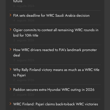
future
5. augusta 2026
FIA sets deadline for WRC Saudi Arabia decision
4. augusta 2026
Ogier commits to contest all remaining WRC rounds in
bid for 10th title
3. augusta 2026
How WRC drivers reacted to FIA’s landmark promoter
deal
3. augusta 2026
Why Rally Finland victory means as much as a WRC title
to Pajari
2. augusta 2026
Paddon secures extra Hyundai WRC outing in 2026
2. augusta 2026
WRC Finland: Pajari claims back-to-back WRC victories
2. augusta 2026