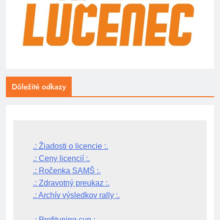
Dôležité odkazy
.: Žiadosti o licencie :.
.: Ceny licencií :.
.: Ročenka SAMŠ :.
.: Zdravotný preukaz :.
.: Archív výsledkov rally :.
.: Profituning cup :.