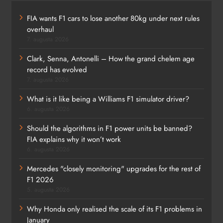
FIA wants F1 cars to lose another 80kg under next rules
overhaul
7. augusta 2026
Clark, Senna, Antonelli – How the grand chelem age
record has evolved
7. augusta 2026
What is it like being a Williams F1 simulator driver?
6. augusta 2026
Should the algorithms in F1 power units be banned?
FIA explains why it won’t work
6. augusta 2026
Mercedes "closely monitoring" upgrades for the rest of
F1 2026
5. augusta 2026
Why Honda only realised the scale of its F1 problems in
January