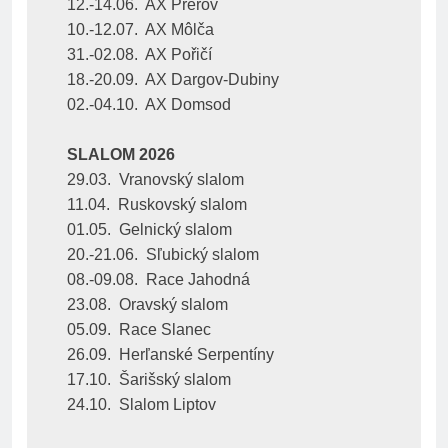
12.-14.06.  AX Přerov
10.-12.07.  AX Môlča
31.-02.08.  AX Pořičí
18.-20.09.  AX Dargov-Dubiny
02.-04.10.  AX Domsod
SLALOM 2026
29.03.  Vranovský slalom
11.04.  Ruskovský slalom
01.05.  Gelnický slalom
20.-21.06.  Sľubický slalom
08.-09.08.  Race Jahodná
23.08.  Oravský slalom
05.09.  Race Slanec
26.09.  Herľanské Serpentíny
17.10.  Šarišský slalom
24.10.  Slalom Liptov