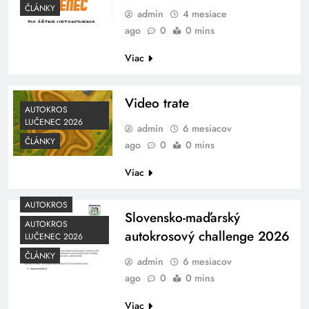
ČLÁNKY
admin
4 mesiace
ago
0
0 mins
Viac
Video trate
AUTOKROS
LUČENEC 2026
admin
6 mesiacov
ČLÁNKY
ago
0
0 mins
Viac
AUTOKROS
Slovensko-maďarský
AUTOKROS
autokrosový challenge 2026
LUČENEC 2026
ČLÁNKY
admin
6 mesiacov
ago
0
0 mins
Viac