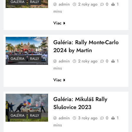
GALÉRIA
RALLY
admin
2 roky ago
0
1
mins
Viac
Galéria: Rally Monte-Carlo
2024 by Martin
GALÉRIA
RALLY
admin
2 roky ago
0
1
mins
Viac
Galéria: Mikuláš Rally
Slušovice 2023
GALÉRIA
RALLY
admin
3 roky ago
0
1
mins