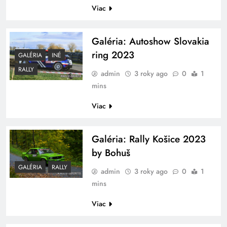
Viac
Galéria: Autoshow Slovakia
ring 2023
GALÉRIA
INÉ
RALLY
admin
3 roky ago
0
1
mins
Viac
Galéria: Rally Košice 2023
by Bohuš
GALÉRIA
RALLY
admin
3 roky ago
0
1
mins
Viac