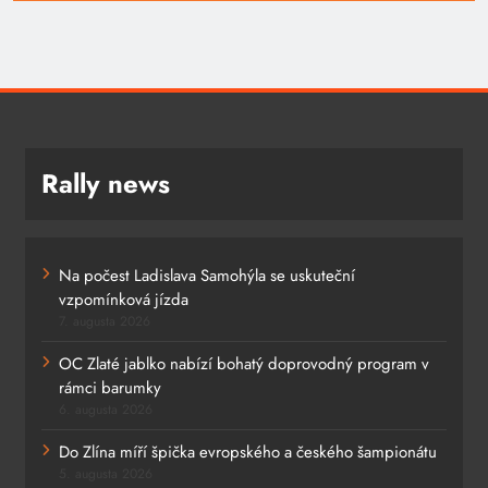
Rally news
Na počest Ladislava Samohýla se uskuteční
vzpomínková jízda
7. augusta 2026
OC Zlaté jablko nabízí bohatý doprovodný program v
rámci barumky
6. augusta 2026
Do Zlína míří špička evropského a českého šampionátu
5. augusta 2026