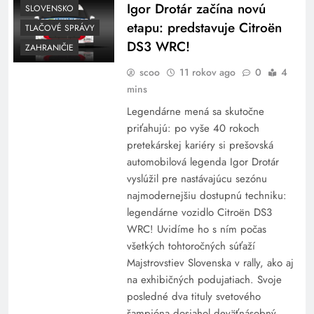
Igor Drotár začína novú
SLOVENSKO
etapu: predstavuje Citroën
TLAČOVÉ SPRÁVY
DS3 WRC!
ZAHRANIČIE
scoo
11 rokov ago
0
4
mins
Legendárne mená sa skutočne
priťahujú: po vyše 40 rokoch
pretekárskej kariéry si prešovská
automobilová legenda Igor Drotár
vyslúžil pre nastávajúcu sezónu
najmodernejšiu dostupnú techniku:
legendárne vozidlo Citroën DS3
WRC! Uvidíme ho s ním počas
všetkých tohtoročných súťaží
Majstrovstiev Slovenska v rally, ako aj
na exhibičných podujatiach. Svoje
posledné dva tituly svetového
šampióna dosiahol deväťnásobný