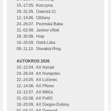
15.-17.05.  Korczyna
29.-31.05.  Ústecká 21
12.-14.06.  Ožďany
24.-26.07.  Pezinská Baba
31.-02.08.  Jankov vŕšok
28.-30.08.  Huty
18.-20.09.  Ostrá Lúka
09.-11.10.  Slovakia Ring
AUTOKROS 2026
10.-12.04.  AX Nyirád
24.-26.04.  AX Humpolec
22.-24.05.  AX Lučenec
12.-14.06.  AX Přerov
10.-12.07.  AX Môlča
31.-02.08.  AX Pořičí
18.-20.09.  AX Dargov-Dubiny
02.-04.10.  AX Domsod