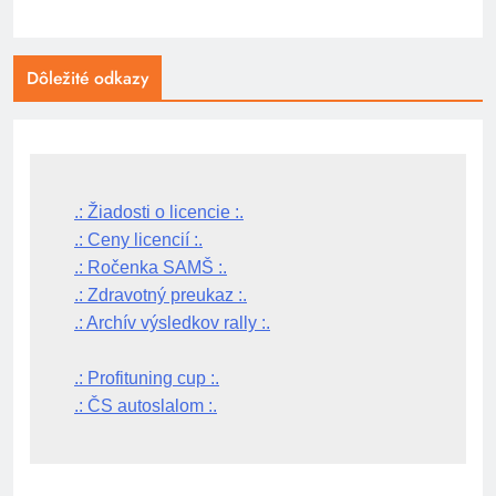
Dôležité odkazy
.: Žiadosti o licencie :.
.: Ceny licencií :.
.: Ročenka SAMŠ :.
.: Zdravotný preukaz :.
.: Archív výsledkov rally :.
.: Profituning cup :.
.: ČS autoslalom :.