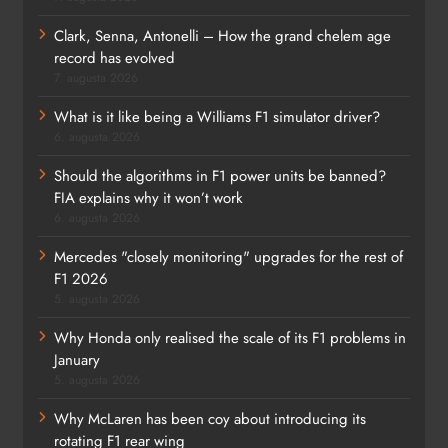
Clark, Senna, Antonelli – How the grand chelem age
record has evolved
7. augusta 2026
What is it like being a Williams F1 simulator driver?
6. augusta 2026
Should the algorithms in F1 power units be banned?
FIA explains why it won’t work
6. augusta 2026
Mercedes "closely monitoring" upgrades for the rest of
F1 2026
5. augusta 2026
Why Honda only realised the scale of its F1 problems in
January
5. augusta 2026
Why McLaren has been coy about introducing its
rotating F1 rear wing