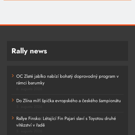
Rally news
OC Zlaté jablko nabízí bohatý doprovodný program v
rámci barumky
6. augusta 2026
Do Zlína míří špička evropského a českého šampionátu
5. augusta 2026
Rallye Finsko: Létající Fin Pajari slaví s Toyotou druhé
vítězství v řadě
5. augusta 2026