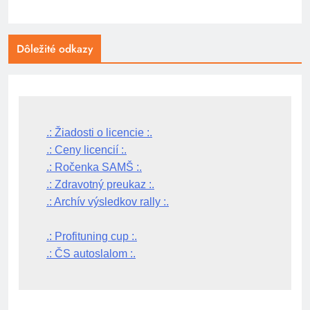
Dôležité odkazy
.: Žiadosti o licencie :.
.: Ceny licencií :.
.: Ročenka SAMŠ :.
.: Zdravotný preukaz :.
.: Archív výsledkov rally :.
.: Profituning cup :.
.: ČS autoslalom :.