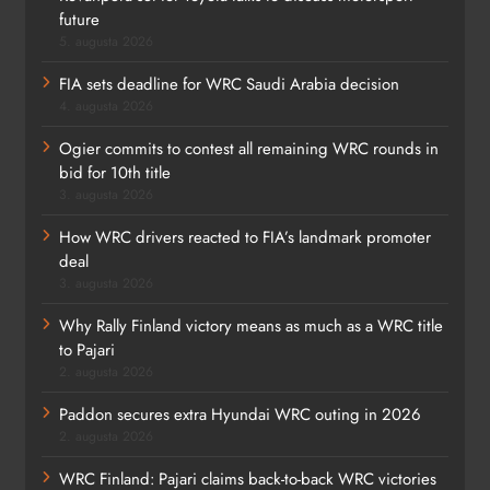
future
5. augusta 2026
FIA sets deadline for WRC Saudi Arabia decision
4. augusta 2026
Ogier commits to contest all remaining WRC rounds in
bid for 10th title
3. augusta 2026
How WRC drivers reacted to FIA’s landmark promoter
deal
3. augusta 2026
Why Rally Finland victory means as much as a WRC title
to Pajari
2. augusta 2026
Paddon secures extra Hyundai WRC outing in 2026
2. augusta 2026
WRC Finland: Pajari claims back-to-back WRC victories