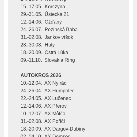
15.-17.05.  Korczyna
29.-31.05.  Ústecká 21
12.-14.06.  Ožďany
24.-26.07.  Pezinská Baba
31.-02.08.  Jankov vŕšok
28.-30.08.  Huty
18.-20.09.  Ostrá Lúka
09.-11.10.  Slovakia Ring
AUTOKROS 2026
10.-12.04.  AX Nyirád
24.-26.04.  AX Humpolec
22.-24.05.  AX Lučenec
12.-14.06.  AX Přerov
10.-12.07.  AX Môlča
31.-02.08.  AX Pořičí
18.-20.09.  AX Dargov-Dubiny
02.-04.10.  AX Domsod