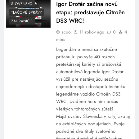
Igor Drotár začína novú
SLOVENSKO
etapu: predstavuje Citroën
TLAČOVÉ SPRÁVY
DS3 WRC!
ZAHRANIČIE
scoo
11 rokov ago
0
4
mins
Legendárne mená sa skutočne
priťahujú: po vyše 40 rokoch
pretekárskej kariéry si prešovská
automobilová legenda Igor Drotár
vyslúžil pre nastávajúcu sezónu
najmodernejšiu dostupnú techniku:
legendárne vozidlo Citroën DS3
WRC! Uvidíme ho s ním počas
všetkých tohtoročných súťaží
Majstrovstiev Slovenska v rally, ako aj
na exhibičných podujatiach. Svoje
posledné dva tituly svetového
šampióna dosiahol deväťnásobný