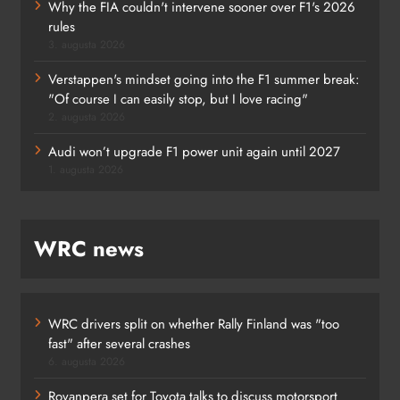
Why the FIA couldn't intervene sooner over F1's 2026
rules
3. augusta 2026
Verstappen's mindset going into the F1 summer break:
"Of course I can easily stop, but I love racing"
2. augusta 2026
Audi won’t upgrade F1 power unit again until 2027
1. augusta 2026
WRC news
WRC drivers split on whether Rally Finland was "too
fast" after several crashes
6. augusta 2026
Rovanpera set for Toyota talks to discuss motorsport