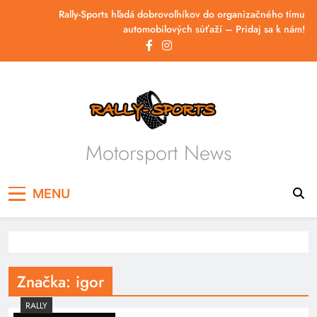
Skip
Rally-Sports hľadá dobrovoľníkov do organizačného tímu
to
automobilových súťaží – Pridaj sa k nám!
content
Motorsport News
MENU
Značka:
igor
RALLY