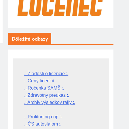
Dôležité odkazy
.: Žiadosti o licencie :.
.: Ceny licencií :.
.: Ročenka SAMŠ :.
.: Zdravotný preukaz :.
.: Archív výsledkov rally :.
.: Profituning cup :.
.: ČS autoslalom :.