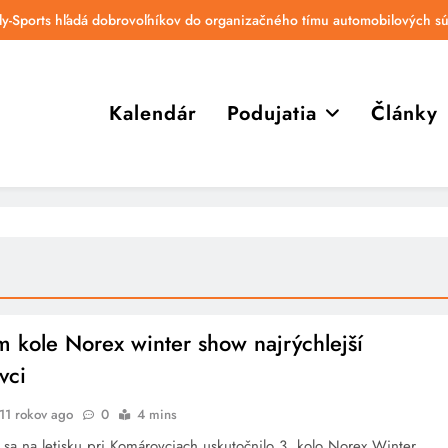
lly-Sports hľadá dobrovoľníkov do organizačného tímu automobilových sú
Kalendár
Podujatia
Články
m kole Norex winter show najrýchlejší
vci
11 rokov ago
0
4 mins
 sa na letisku pri Komárovciach uskutočnilo 3. kolo Norex Winter