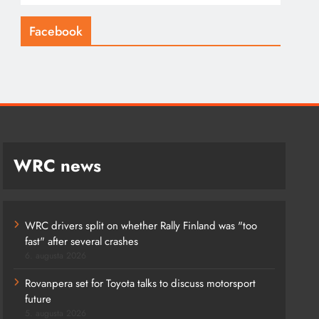
Facebook
WRC news
WRC drivers split on whether Rally Finland was "too
fast" after several crashes
6. augusta 2026
Rovanpera set for Toyota talks to discuss motorsport
future
5. augusta 2026