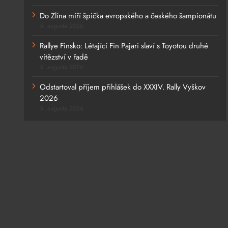
Do Zlína míří špička evropského a českého šampionátu
5. augusta 2026
Rallye Finsko: Létající Fin Pajari slaví s Toyotou druhé
vítězství v řadě
5. augusta 2026
Odstartoval příjem přihlášek do XXXIV. Rally Vyškov
2026
5. augusta 2026