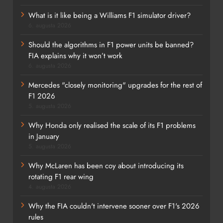
What is it like being a Williams F1 simulator driver?
6. augusta 2026
Should the algorithms in F1 power units be banned?
FIA explains why it won’t work
6. augusta 2026
Mercedes "closely monitoring" upgrades for the rest of
F1 2026
5. augusta 2026
Why Honda only realised the scale of its F1 problems
in January
5. augusta 2026
Why McLaren has been coy about introducing its
rotating F1 rear wing
4. augusta 2026
Why the FIA couldn't intervene sooner over F1's 2026
rules