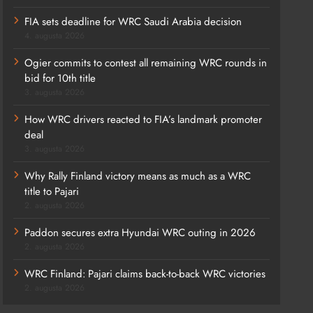
FIA sets deadline for WRC Saudi Arabia decision
4. augusta 2026
Ogier commits to contest all remaining WRC rounds in
bid for 10th title
3. augusta 2026
How WRC drivers reacted to FIA’s landmark promoter
deal
3. augusta 2026
Why Rally Finland victory means as much as a WRC
title to Pajari
2. augusta 2026
Paddon secures extra Hyundai WRC outing in 2026
2. augusta 2026
WRC Finland: Pajari claims back-to-back WRC victories
2. augusta 2026