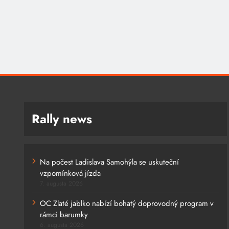
Rally news
Na počest Ladislava Samohýla se uskuteční
vzpomínková jízda
7. augusta 2026
OC Zlaté jablko nabízí bohatý doprovodný program v
rámci barumky
6. augusta 2026