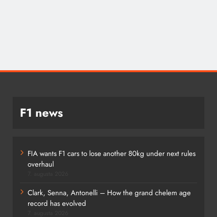
F1 news
FIA wants F1 cars to lose another 80kg under next rules
overhaul
7. augusta 2026
Clark, Senna, Antonelli – How the grand chelem age
record has evolved
7. augusta 2026