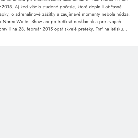
015. Aj keď vládlo studené počasie, ktoré doplnili občasné
apky, o adrenalínové zážitky a zaujímavé momenty nebola núdza.
i Norex Winter Show ani po tretíkrát nesklamali a pre svojich
pravili na 28. február 2015 opäť skvelé preteky. Trať na letisku…