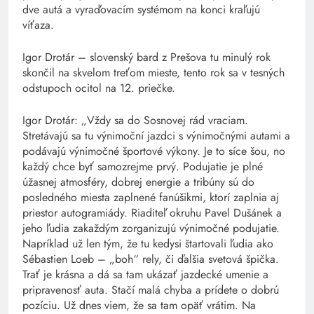
dve autá a vyraďovacím systémom na konci kraľujú
víťaza.
Igor Drotár – slovenský bard z Prešova tu minulý rok
skončil na skvelom treťom mieste, tento rok sa v tesných
odstupoch ocitol na 12. priečke.
Igor Drotár: „Vždy sa do Sosnovej rád vraciam.
Stretávajú sa tu výnimoční jazdci s výnimočnými autami a
podávajú výnimočné športové výkony. Je to síce šou, no
každý chce byť samozrejme prvý. Podujatie je plné
úžasnej atmosféry, dobrej energie a tribúny sú do
posledného miesta zaplnené fanúšikmi, ktorí zaplnia aj
priestor autogramiády. Riaditeľ okruhu Pavel Dušánek a
jeho ľudia zakaždým zorganizujú výnimočné podujatie.
Napríklad už len tým, že tu kedysi štartovali ľudia ako
Sébastien Loeb – „boh“ rely, či ďalšia svetová špička.
Trať je krásna a dá sa tam ukázať jazdecké umenie a
pripravenosť auta. Stačí malá chyba a prídete o dobrú
pozíciu. Už dnes viem, že sa tam opäť vrátim. Na