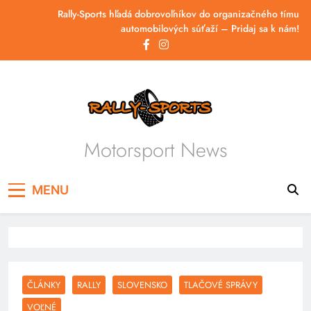
Skip
Rally-Sports hľadá dobrovoľníkov do organizačného tímu
to
automobilových súťaží – Pridaj sa k nám!
content
Motorsport News
MENU
ČLÁNKY
RALLY
SLOVENSKO
TLAČOVÉ SPRÁVY
VOĽNÉ