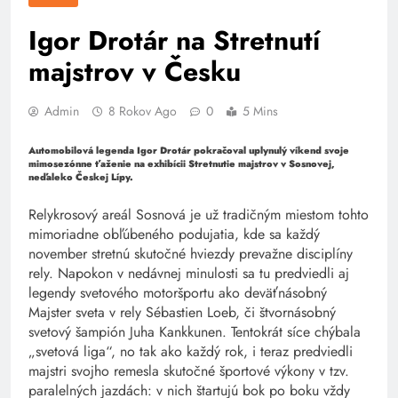
Igor Drotár na Stretnutí
majstrov v Česku
Admin
8 Rokov Ago
0
5 Mins
Automobilová legenda Igor Drotár pokračoval uplynulý víkend svoje
mimosezónne ťaženie na exhibícii Stretnutie majstrov v Sosnovej,
neďaleko Českej Lípy.
Relykrosový areál Sosnová je už tradičným miestom tohto
mimoriadne obľúbeného podujatia, kde sa každý
november stretnú skutočné hviezdy prevažne disciplíny
rely. Napokon v nedávnej minulosti sa tu predviedli aj
legendy svetového motoršportu ako deväťnásobný
Majster sveta v rely Sébastien Loeb, či štvornásobný
svetový šampión Juha Kankkunen. Tentokrát síce chýbala
„svetová liga“, no tak ako každý rok, i teraz predviedli
majstri svojho remesla skutočné športové výkony v tzv.
paralelných jazdách: v nich štartujú bok po boku vždy