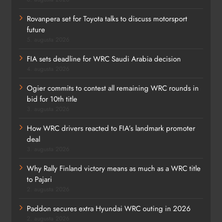
Rovanpera set for Toyota talks to discuss motorsport
future
5. augusta 2026
FIA sets deadline for WRC Saudi Arabia decision
4. augusta 2026
Ogier commits to contest all remaining WRC rounds in
bid for 10th title
3. augusta 2026
How WRC drivers reacted to FIA’s landmark promoter
deal
3. augusta 2026
Why Rally Finland victory means as much as a WRC title
to Pajari
2. augusta 2026
Paddon secures extra Hyundai WRC outing in 2026
2. augusta 2026