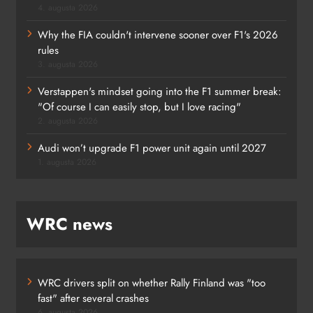
4. augusta 2026
Why the FIA couldn't intervene sooner over F1's 2026
rules
3. augusta 2026
Verstappen's mindset going into the F1 summer break:
"Of course I can easily stop, but I love racing"
2. augusta 2026
Audi won’t upgrade F1 power unit again until 2027
1. augusta 2026
WRC news
WRC drivers split on whether Rally Finland was "too
fast" after several crashes
6. augusta 2026