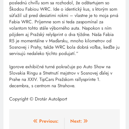
poslednú chvíľu som sa rozhodol, že odštartujem so
Škodou Fabiou WRC. Ide o identický kus, s ktorým som
súťažil už pred desiatimi rokmi – vlastne je to moja prvá
Fabia WRC. Príjemne som si teda zaspomínal za
volantom tohto stále výborného auta. Napokon s ním
pôjdem aj Pražský relyšprint o dva týždne. Naša Fabia
R5 je momentálne v Maďarsku, mnoho kilometrov od
Sosnovej i Prahy, takže WRC bola dobrá voľba, keďže ju
servisujú nedaleko týchto podujatí.“
Igorove exhibičné turné pokračuje po Auto Show na
Slovakia Ringu a Stretnutí majstrov v Sosnovej ďalej v
Prahe na XXIV. TipCars Pražskom rallysprinte 1.
decembra, s centrom na Strahove.
Copyright © Drotár Autošport
Navigácia
Previous:
Next: