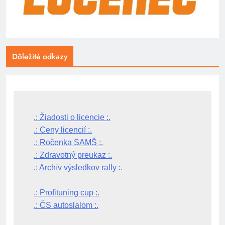
Dôležité odkazy
.: Žiadosti o licencie :.
.: Ceny licencií :.
.: Ročenka SAMŠ :.
.: Zdravotný preukaz :.
.: Archív výsledkov rally :.
.: Profituning cup :.
.: ČS autoslalom :.