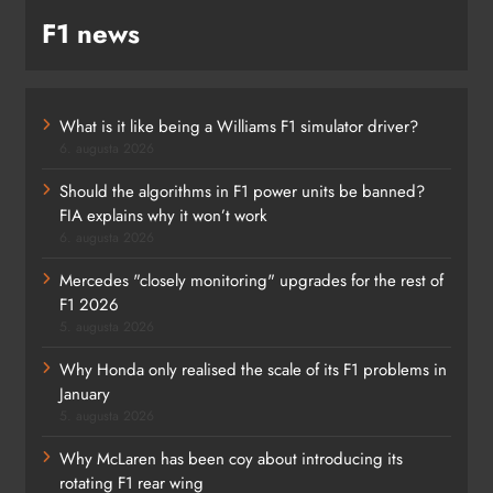
F1 news
What is it like being a Williams F1 simulator driver?
6. augusta 2026
Should the algorithms in F1 power units be banned?
FIA explains why it won’t work
6. augusta 2026
Mercedes "closely monitoring" upgrades for the rest of
F1 2026
5. augusta 2026
Why Honda only realised the scale of its F1 problems in
January
5. augusta 2026
Why McLaren has been coy about introducing its
rotating F1 rear wing