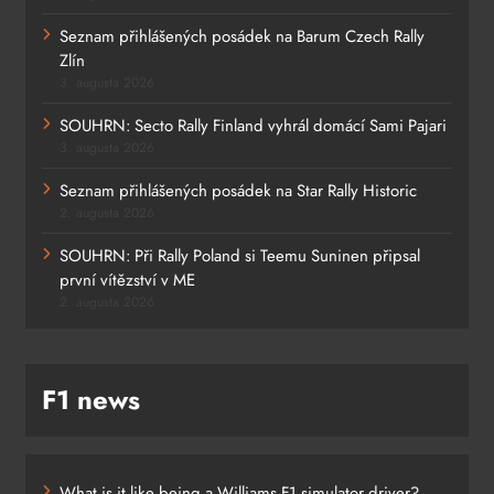
Seznam přihlášených posádek na Barum Czech Rally
Zlín
3. augusta 2026
SOUHRN: Secto Rally Finland vyhrál domácí Sami Pajari
3. augusta 2026
Seznam přihlášených posádek na Star Rally Historic
2. augusta 2026
SOUHRN: Při Rally Poland si Teemu Suninen připsal
první vítězství v ME
2. augusta 2026
F1 news
What is it like being a Williams F1 simulator driver?