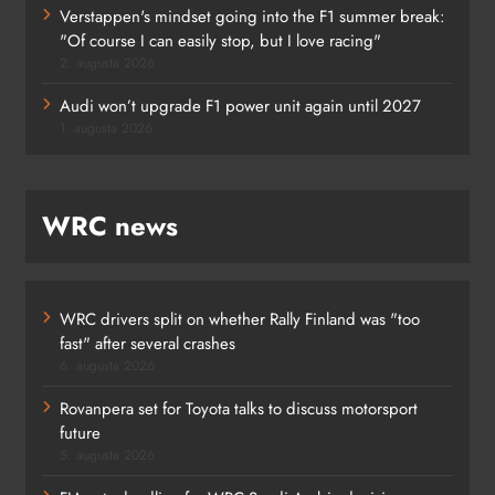
Verstappen's mindset going into the F1 summer break:
"Of course I can easily stop, but I love racing"
2. augusta 2026
Audi won’t upgrade F1 power unit again until 2027
1. augusta 2026
WRC news
WRC drivers split on whether Rally Finland was "too
fast" after several crashes
6. augusta 2026
Rovanpera set for Toyota talks to discuss motorsport
future
5. augusta 2026