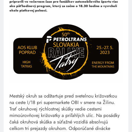
pripravili vo večernom čase pre fanúšikov automobilového športu viac
ako päťhodinový program, ktorý sa začne o 18.30 hodine a vyvrcholí
okolo piatkovej polnoci.
Mestský okruh sa odštartuje pred svetelnou križovatkou
na ceste I/18 pri supermarkete OBI v smere na Žilinu.
Trať okruhovej rýchlostnej skúšky vedie cestami
mimoúrovňovej križovatky a priľahlých ulíc. Na posádky
čaká okruhová skúška a súťažné vozidlá absolvujú
celkom tri prejazdy okruhom. Odporúčané divácke