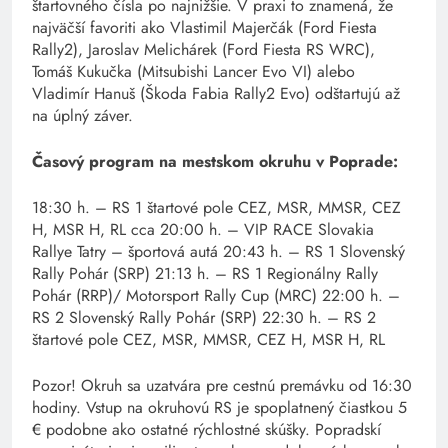
štartovného čísla po najnižšie. V praxi to znamená, že
najväčší favoriti ako Vlastimil Majerčák (Ford Fiesta
Rally2), Jaroslav Melichárek (Ford Fiesta RS WRC),
Tomáš Kukučka (Mitsubishi Lancer Evo VI) alebo
Vladimír Hanuš (Škoda Fabia Rally2 Evo) odštartujú až
na úplný záver.
Časový program na mestskom okruhu v Poprade:
18:30 h. – RS 1 štartové pole CEZ, MSR, MMSR, CEZ
H, MSR H, RL cca 20:00 h. – VIP RACE Slovakia
Rallye Tatry – športová autá 20:43 h. – RS 1 Slovenský
Rally Pohár (SRP) 21:13 h. – RS 1 Regionálny Rally
Pohár (RRP)/ Motorsport Rally Cup (MRC) 22:00 h. –
RS 2 Slovenský Rally Pohár (SRP) 22:30 h. – RS 2
štartové pole CEZ, MSR, MMSR, CEZ H, MSR H, RL
Pozor! Okruh sa uzatvára pre cestnú premávku od 16:30
hodiny. Vstup na okruhovú RS je spoplatnený čiastkou 5
€ podobne ako ostatné rýchlostné skúšky. Popradskí