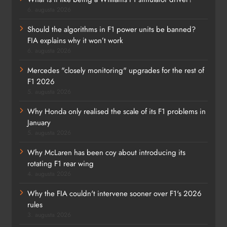
6. augusta 2026
Should the algorithms in F1 power units be banned?
FIA explains why it won’t work
6. augusta 2026
Mercedes "closely monitoring" upgrades for the rest of
F1 2026
5. augusta 2026
Why Honda only realised the scale of its F1 problems in
January
5. augusta 2026
Why McLaren has been coy about introducing its
rotating F1 rear wing
4. augusta 2026
Why the FIA couldn't intervene sooner over F1's 2026
rules
3. augusta 2026