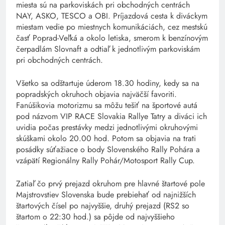
miesta sú na parkoviskách pri obchodných centrách
NAY, ASKO, TESCO a OBI. Príjazdová cesta k diváckym
miestam vedie po miestnych komunikáciách, cez mestskú
časť Poprad-Veľká a okolo letiska, smerom k benzínovým
čerpadlám Slovnaft a odtiaľ k jednotlivým parkoviskám
pri obchodných centrách.
Všetko sa odštartuje úderom 18.30 hodiny, kedy sa na
popradských okruhoch objavia najväčší favoriti.
Fanúšikovia motorizmu sa môžu tešiť na športové autá
pod názvom VIP RACE Slovakia Rallye Tatry a diváci ich
uvidia počas prestávky medzi jednotlivými okruhovými
skúškami okolo 20.00 hod. Potom sa objavia na trati
posádky súťažiace o body Slovenského Rally Pohára a
vzápätí Regionálny Rally Pohár/Motosport Rally Cup.
Zatiaľ čo prvý prejazd okruhom pre hlavné štartové pole
Majstrovstiev Slovenska bude prebiehať od najnižších
štartových čísel po najvyššie, druhý prejazd (RS2 so
štartom o 22:30 hod.) sa pôjde od najvyššieho