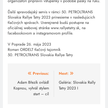
organizátori pripravili vstupenky v podobe pásky na ruku.
Ďalší spravodajský servis v rámci 50. PETROLTRANS
Slovakia Rallye Tatry 2023 prinesieme v nasledujúcich
tlačových správach. Uverejnené budú postupne na
oficiálnej webovej stránke www.rallyetatry.sk, na
facebookovom a instagramovom profile.
V Poprade 26. mája 2023
Roman ORDELT tlačový tajomník
50. PETROLTRANS Slovakia Rallye Tatry
Navigácia
Previous:
Next:
v
Adam Březík ovládl
Galéria: Slovakia Rally
Kopnou, vyhrál stylem
Tatry 2023 I
článku
start – cíl