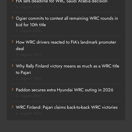
FIA sets deadline for WRC Saudi Arabia decision
4. augusta 2026
Ogier commits to contest all remaining WRC rounds in
bid for 10th title
3. augusta 2026
How WRC drivers reacted to FIA’s landmark promoter
deal
3. augusta 2026
Why Rally Finland victory means as much as a WRC title
to Pajari
2. augusta 2026
Paddon secures extra Hyundai WRC outing in 2026
2. augusta 2026
WRC Finland: Pajari claims back-to-back WRC victories
2. augusta 2026