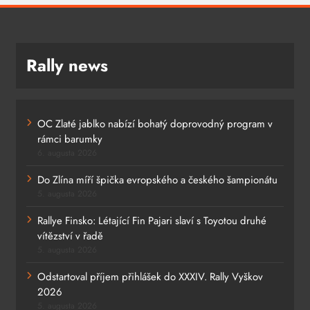
Rally news
OC Zlaté jablko nabízí bohatý doprovodný program v
rámci barumky
6. augusta 2026
Do Zlína míří špička evropského a českého šampionátu
5. augusta 2026
Rallye Finsko: Létající Fin Pajari slaví s Toyotou druhé
vítězství v řadě
5. augusta 2026
Odstartoval příjem přihlášek do XXXIV. Rally Vyškov
2026
5. augusta 2026