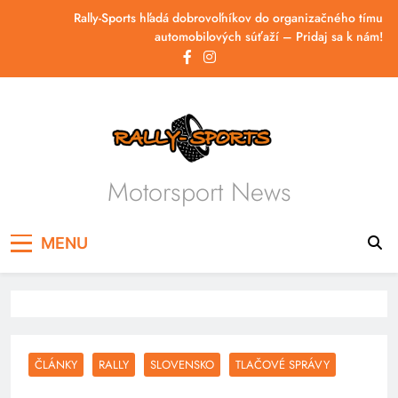
Skip
Rally-Sports hľadá dobrovoľníkov do organizačného tímu
to
automobilových súťaží – Pridaj sa k nám!
content
Motorsport News
MENU
ČLÁNKY
RALLY
SLOVENSKO
TLAČOVÉ SPRÁVY