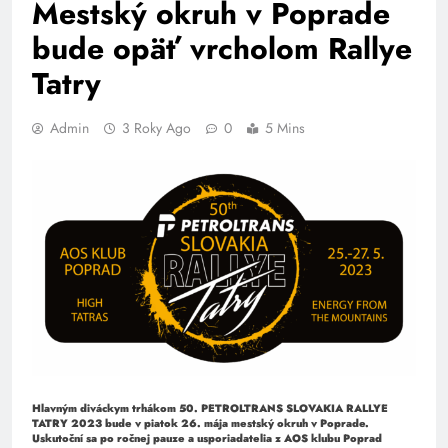
Mestský okruh v Poprade
bude opäť vrcholom Rallye
Tatry
Admin
3 Roky Ago
0
5 Mins
Hlavným diváckym trhákom 50. PETROLTRANS SLOVAKIA RALLYE
TATRY 2023 bude v piatok 26. mája mestský okruh v Poprade.
Uskutoční sa po ročnej pauze a usporiadatelia z AOS klubu Poprad