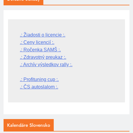
.: Žiadosti o licencie :.
.: Ceny licencií :.
.: Ročenka SAMŠ :.
.: Zdravotný preukaz :.
.: Archív výsledkov rally :.
.: Profituning cup :.
.: ČS autoslalom :.
Kalendáre Slovensko