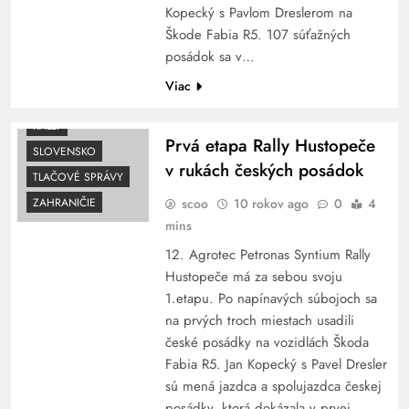
Kopecký s Pavlom Dreslerom na
Škode Fabia R5. 107 súťažných
posádok sa v…
Viac
RALLY
Prvá etapa Rally Hustopeče
SLOVENSKO
v rukách českých posádok
TLAČOVÉ SPRÁVY
scoo
10 rokov ago
0
4
ZAHRANIČIE
mins
12. Agrotec Petronas Syntium Rally
Hustopeče má za sebou svoju
1.etapu. Po napínavých súbojoch sa
na prvých troch miestach usadili
české posádky na vozidlách Škoda
Fabia R5. Jan Kopecký s Pavel Dresler
sú mená jazdca a spolujazdca českej
posádky, ktorá dokázala v prvej