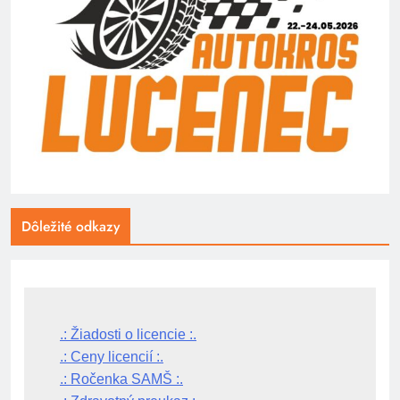
Dôležité odkazy
.: Žiadosti o licencie :.
.: Ceny licencií :.
.: Ročenka SAMŠ :.