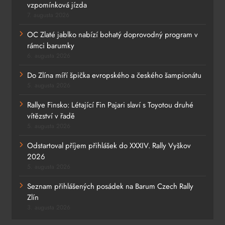
vzpomínková jízda
7. augusta 2026
OC Zlaté jablko nabízí bohatý doprovodný program v
rámci barumky
6. augusta 2026
Do Zlína míří špička evropského a českého šampionátu
5. augusta 2026
Rallye Finsko: Létající Fin Pajari slaví s Toyotou druhé
vítězství v řadě
5. augusta 2026
Odstartoval příjem přihlášek do XXXIV. Rally Vyškov
2026
5. augusta 2026
Seznam přihlášených posádek na Barum Czech Rally
Zlín
3. augusta 2026