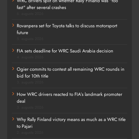
WRC drivers split on whether Rally Finland was "too
fast" after several crashes
6. augusta 2026
Rovanpera set for Toyota talks to discuss motorsport
future
5. augusta 2026
FIA sets deadline for WRC Saudi Arabia decision
4. augusta 2026
Ogier commits to contest all remaining WRC rounds in
bid for 10th title
3. augusta 2026
How WRC drivers reacted to FIA’s landmark promoter
deal
3. augusta 2026
Why Rally Finland victory means as much as a WRC title
to Pajari
2. augusta 2026