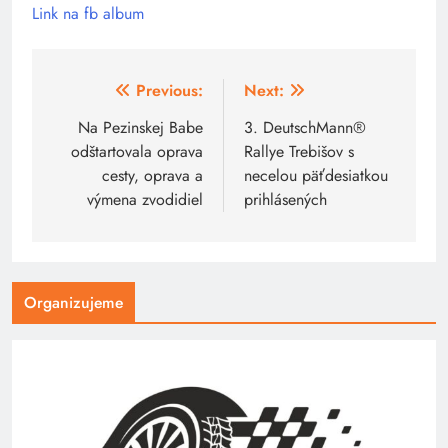
Link na fb album
Navigácia
Previous:
Next:
v
Na Pezinskej Babe
3. DeutschMann®
odštartovala oprava
Rallye Trebišov s
článku
cesty, oprava a
necelou päťdesiatkou
výmena zvodidiel
prihlásených
Organizujeme