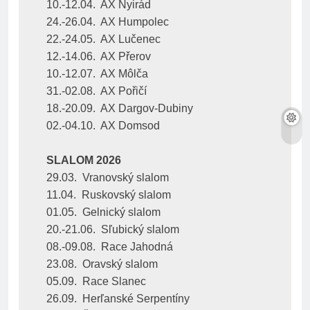
10.-12.04.  AX Nyirád
24.-26.04.  AX Humpolec
22.-24.05.  AX Lučenec
12.-14.06.  AX Přerov
10.-12.07.  AX Môlča
31.-02.08.  AX Pořičí
18.-20.09.  AX Dargov-Dubiny
02.-04.10.  AX Domsod
SLALOM 2026
29.03.  Vranovský slalom
11.04.  Ruskovský slalom
01.05.  Gelnický slalom
20.-21.06.  Sľubický slalom
08.-09.08.  Race Jahodná
23.08.  Oravský slalom
05.09.  Race Slanec
26.09.  Herľanské Serpentíny