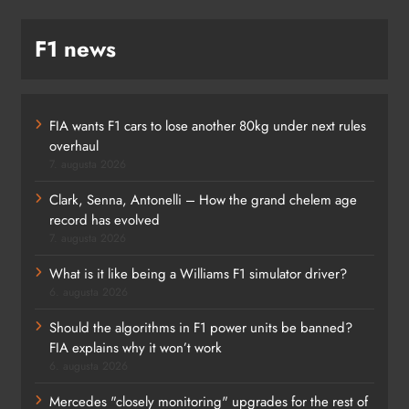
F1 news
FIA wants F1 cars to lose another 80kg under next rules
overhaul
7. augusta 2026
Clark, Senna, Antonelli – How the grand chelem age
record has evolved
7. augusta 2026
What is it like being a Williams F1 simulator driver?
6. augusta 2026
Should the algorithms in F1 power units be banned?
FIA explains why it won’t work
6. augusta 2026
Mercedes "closely monitoring" upgrades for the rest of