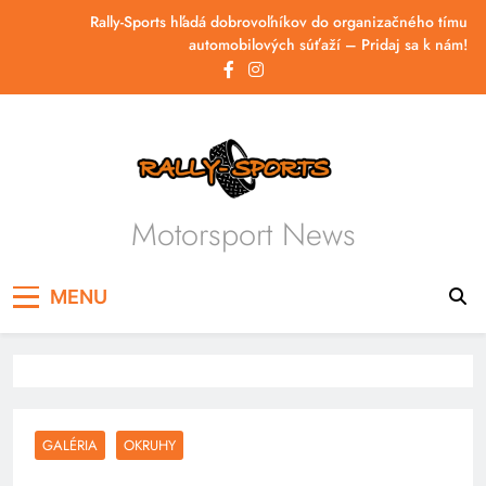
Skip
Rally-Sports hľadá dobrovoľníkov do organizačného tímu
to
automobilových súťaží – Pridaj sa k nám!
content
Motorsport News
MENU
GALÉRIA
OKRUHY